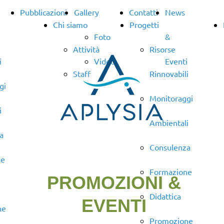
Pubblicazioni
Gallery
Contatti
News
Chi siamo
Progetti
Foto
&
Attività
Risorse
i
Video
Eventi
Staff
Rinnovabili
gi
Monitoraggi
i
Ambientali
a
Consulenza
ne
Formazione
PROMOZIONI &
Didattica
EVENTI
ne
Promozione