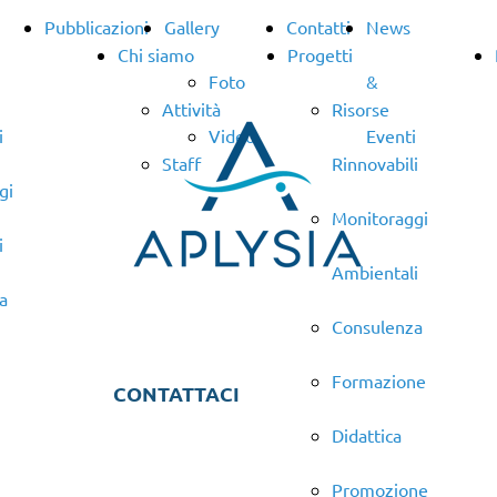
Pubblicazioni
Gallery
Contatti
News
Chi siamo
Progetti
Foto
&
Attività
Risorse
i
Video
Eventi
Staff
Rinnovabili
gi
Monitoraggi
i
Ambientali
a
Consulenza
ne
Formazione
CONTATTACI
Didattica
ne
Promozione